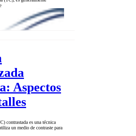
Γ
Γ
e
a
zada
a: Aspectos
alles
C) contrastada es una técnica
iliza un medio de contraste para