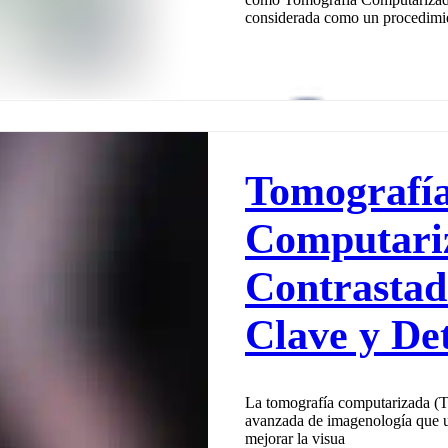
considerada como un procedimi
Tomografí
Computari
Contrastad
Clave y Det
La tomografía computarizada (T
avanzada de imagenología que ut
mejorar la visua