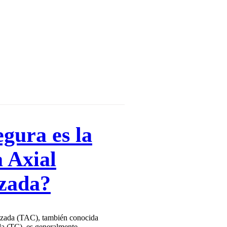
gura es la
 Axial
zada?
zada (TAC), también conocida
 (TC), es generalmente