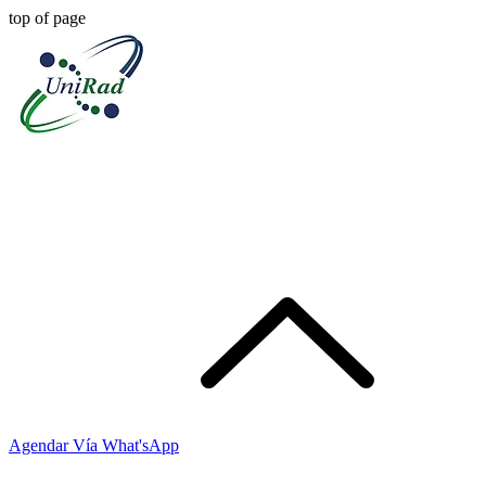
top of page
Agendar Vía What'sApp