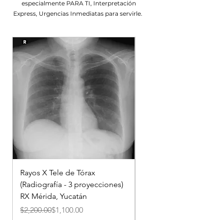
especialmente PARA TI, Interpretación
Express, Urgencias Inmediatas para servirle.
Rayos X Tele de Tórax
Rayos X de Cráneo (1
(Radiografía - 3 proyecciones)
proyección) en Mérida
RX Mérida, Yucatán
X – 1 Proyección)
Precio
Precio de oferta
Precio
Precio de oferta
$2,200.00
$1,100.00
$1,100.00