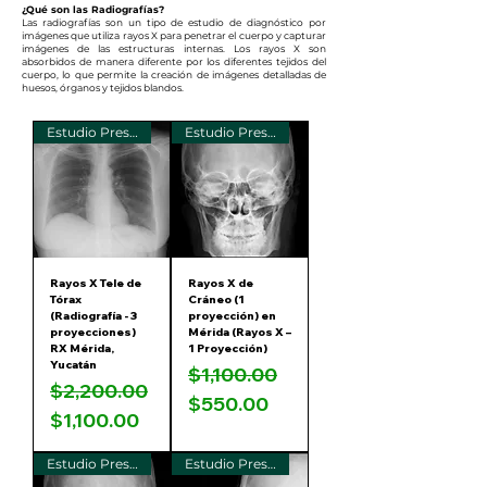
¿Qué son las Radiografías?
Las radiografías son un tipo de estudio de diagnóstico por
imágenes que utiliza rayos X para penetrar el cuerpo y capturar
imágenes de las estructuras internas. Los rayos X son
absorbidos de manera diferente por los diferentes tejidos del
cuerpo, lo que permite la creación de imágenes detalladas de
huesos, órganos y tejidos blandos.
Estudio Presencial
Estudio Presencial
Rayos X Tele de
Rayos X de
Tórax
Cráneo (1
(Radiografía - 3
proyección) en
proyecciones)
Mérida (Rayos X –
RX Mérida,
1 Proyección)
Yucatán
Precio
Precio de oferta
$1,100.00
Precio
Precio de oferta
$2,200.00
$550.00
$1,100.00
Estudio Presencial
Estudio Presencial