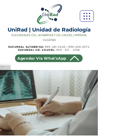
UniRad | Unidad de Radiología
SUCURSALES COL. ALTABRISA Y CD. CAUCEL | MÉRIDA,
YUCATÁN
SUCURSAL ALTABRISA:
999-481-2240
|
999-406-0372
SUCURSAL CD. CAUCEL:
999 - 611 - 4748
Agendar Vía What'sApp