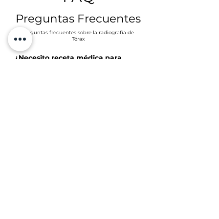
Preguntas Frecuentes
Preguntas frecuentes sobre la radiografía de
Tórax
¿Necesito receta médica para
hacerme la radiografía?
Usualmente sí; tu médico la solicita. Si
no la tienes, en UniRad te orientamos
para indicarte la proyección adecuada
(PA o PA + Lateral).
¿El estudio es doloroso o riesgoso?
No duele y la exposición es baja
gracias a equipos digitales. Seguimos
protocolos de seguridad para todas las
edades.