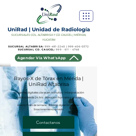
UniRad | Unidad de Radiología
SUCURSALES COL. ALTABRISA Y CD. CAUCEL | MÉRIDA,
YUCATÁN
SUCURSAL ALTABRISA:
999-481-2240
|
999-406-0372
SUCURSAL CD. CAUCEL:
999 - 611 - 4748
Agendar Vía What'sApp
Rayos-X de Tórax en Mérida |
UniRad Altabrisa
Imágenes digitales claras en minutos · Interpretación
médica desde 24 hrs · Atención humana y precisa
Abierto fines de semana · Entrega digital inmediata ·
Estacionamiento privado
Contactanos