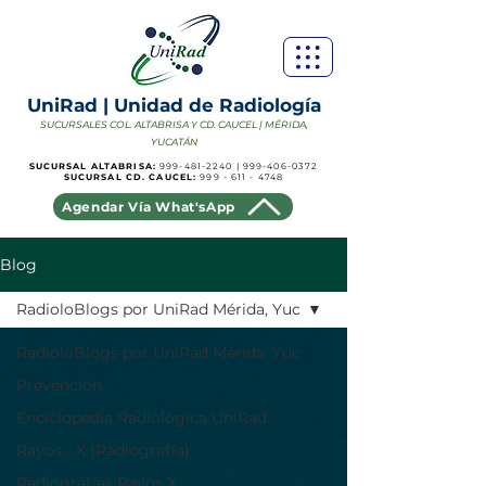
UniRad | Unidad de Radiología
SUCURSALES COL. ALTABRISA Y CD. CAUCEL | MÉRIDA,
YUCATÁN
SUCURSAL ALTABRISA:
999-481-2240
|
999-406-0372
SUCURSAL CD. CAUCEL:
999 - 611 - 4748
Agendar Vía What'sApp
Blog
RadioloBlogs por UniRad Mérida, Yuc
RadioloBlogs por UniRad Mérida, Yuc
Prevención
Enciclopedia Radiológica UniRad
Rayos - X (Radiografía)
Radiografías Rayos X