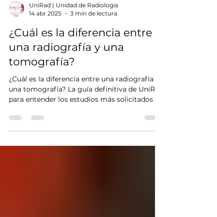
Γ
UniRad | Unidad de Radiología
14 abr 2025
3 min de lectura
¿Cuál es la diferencia entre
una radiografía y una
tomografía?
¿Cuál es la diferencia entre una radiografía y
una tomografía? La guía definitiva de UniRad
para entender los estudios más solicitados en
radiología médica En la vida, hay preguntas
que parecen simples… hasta que importan.
¿Radiografía o tomografía? 🤔 Cuando se
trata de nuestra salud, entender la diferencia
puede marcar un antes y un después en el
diagnóstico. En UniRad, creemos que el
conocimiento es poder, y por eso hoy te