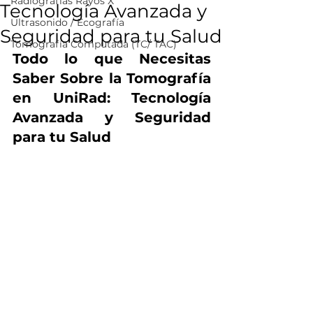
Radiografías Rayos X
Tecnología Avanzada y
Ultrasonido / Ecografía
Seguridad para tu Salud
Tomografía Computada (TC/ TAC)
Todo lo que Necesitas 
Saber Sobre la Tomografía 
en UniRad: Tecnología 
Avanzada y Seguridad 
para tu Salud