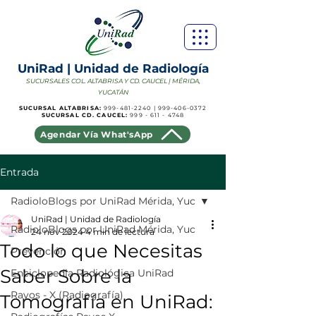
UniRad | Unidad de Radiología
SUCURSALES COL. ALTABRISA Y CD. CAUCEL | MÉRIDA,
YUCATÁN
SUCURSAL ALTABRISA:
999-481-2240
|
999-406-0372
SUCURSAL CD. CAUCEL:
999 - 611 - 4748
Agendar Vía What'sApp
Entrada
RadioloBlogs por UniRad Mérida, Yuc
UniRad | Unidad de Radiología
RadioloBlogs por UniRad Mérida, Yuc
24 nov 2024
4 min de lectura
Todo lo que Necesitas
Prevención
Saber Sobre la
Enciclopedia Radiológica UniRad
Rayos - X (Radiografía)
Tomografía en UniRad: