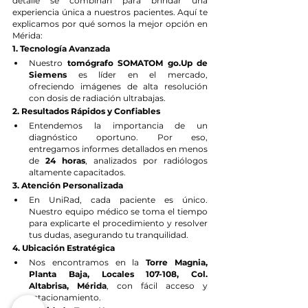
detalle se combinan para brindar una 
experiencia única a nuestros pacientes. Aquí te 
explicamos por qué somos la mejor opción en 
Mérida:
1. Tecnología Avanzada
Nuestro 
tomógrafo SOMATOM go.Up de 
Siemens
 es líder en el mercado, 
ofreciendo imágenes de alta resolución 
con dosis de radiación ultrabajas.
2. Resultados Rápidos y Confiables
Entendemos la importancia de un 
diagnóstico oportuno. Por eso, 
entregamos informes detallados en menos 
de 
24 horas
, analizados por radiólogos 
altamente capacitados.
3. Atención Personalizada
En UniRad, cada paciente es único. 
Nuestro equipo médico se toma el tiempo 
para explicarte el procedimiento y resolver 
tus dudas, asegurando tu tranquilidad.
4. Ubicación Estratégica
Nos encontramos en la 
Torre Magnia, 
Planta Baja, Locales 107-108, Col. 
Altabrisa, Mérida
, con fácil acceso y 
estacionamiento.