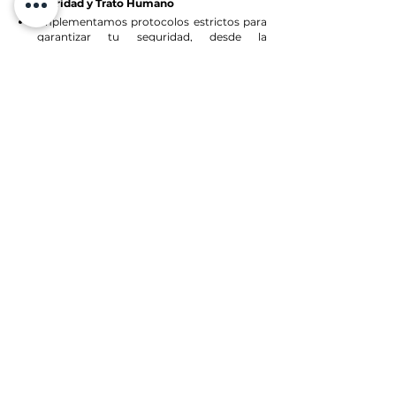
5. Seguridad y Trato Humano
Implementamos protocolos estrictos para 
garantizar tu seguridad, desde la 
preparación del estudio hasta la entrega de 
resultados.
Tomografía Tórax (Fase 
Contrastada) (Estudio 
médico preventivo)
Comprar ahora
La Excelencia en 
Tomografía Está en 