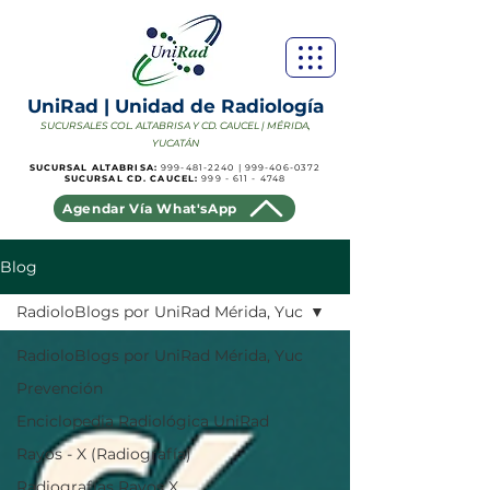
UniRad | Unidad de Radiología
SUCURSALES COL. ALTABRISA Y CD. CAUCEL | MÉRIDA,
YUCATÁN
SUCURSAL ALTABRISA:
999-481-2240
|
999-406-0372
SUCURSAL CD. CAUCEL:
999 - 611 - 4748
Agendar Vía What'sApp
Blog
RadioloBlogs por UniRad Mérida, Yuc
RadioloBlogs por UniRad Mérida, Yuc
Prevención
Enciclopedia Radiológica UniRad
Rayos - X (Radiografía)
Radiografías Rayos X