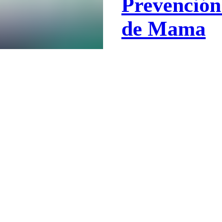
Prevención
de Mama
El ultrasonido mamario es una t
segura que se ha consolidado c
el diagnóstico,
UniRad | Unidad de Radiología
21 nov 2024
4 min de lectura