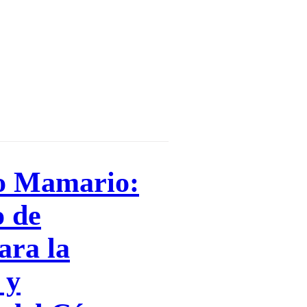
Γ
Γ
o Mamario:
o de
ara la
 y