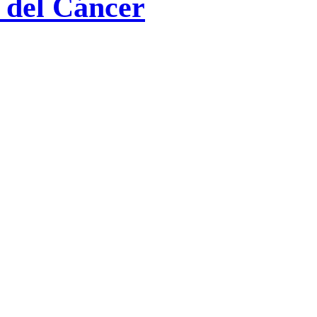
 del Cáncer
écnica de imagen no invasiva y
omo una herramienta esencial en