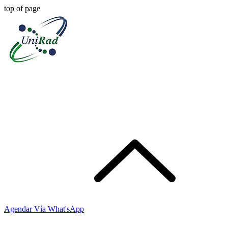
top of page
Agendar Vía What'sApp