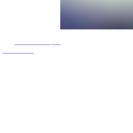
Mapa del sitio UniRad
Bienvenidos a UniRad (Inicio)
CONTACTO
Agenda tu Cita
Cotiza tu Estudio
Nosotros
Servicios
Tomografía (TAC)
Radiografía | Rayos-X
Ultrasonidos
Ecografía Doppler
Blog
Teléfonos Sucursales
COLONIA ALTABRISA