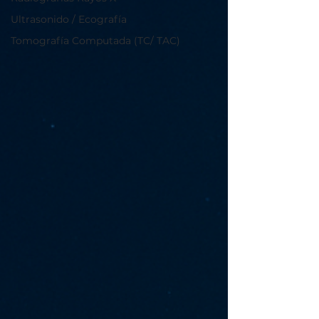
Ultrasonido / Ecografía
Γ
Tomografía Computada (TC/ TAC)