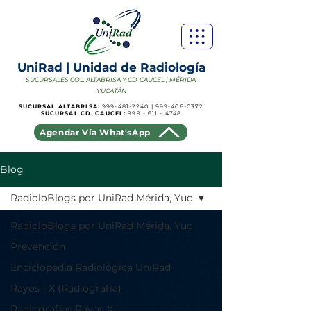
UniRad | Unidad de Radiología
SUCURSALES COL. ALTABRISA Y CD. CAUCEL | MÉRIDA,
YUCATÁN
SUCURSAL ALTABRISA:
999-481-2240
|
999-406-0372
SUCURSAL CD. CAUCEL:
999 - 611 - 4748
Agendar Vía What'sApp
Blog
RadioloBlogs por UniRad Mérida, Yuc
RadioloBlogs por UniRad Mérida, Yuc
Prevención
Enciclopedia Radiológica UniRad
Rayos - X (Radiografía)
Radiografías Rayos X