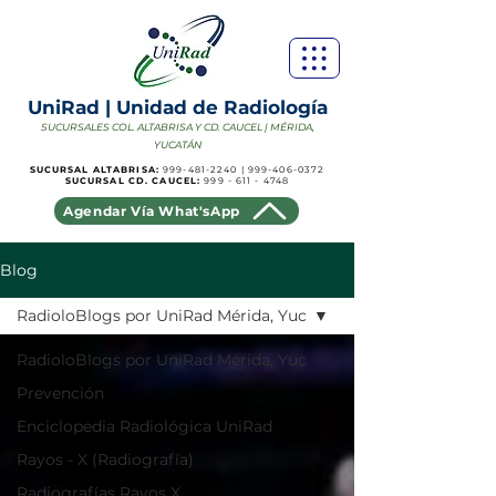
UniRad | Unidad de Radiología
SUCURSALES COL. ALTABRISA Y CD. CAUCEL | MÉRIDA,
YUCATÁN
SUCURSAL ALTABRISA:
999-481-2240
|
999-406-0372
SUCURSAL CD. CAUCEL:
999 - 611 - 4748
Agendar Vía What'sApp
Blog
RadioloBlogs por UniRad Mérida, Yuc
RadioloBlogs por UniRad Mérida, Yuc
Prevención
Enciclopedia Radiológica UniRad
Rayos - X (Radiografía)
Radiografías Rayos X