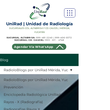
UniRad | Unidad de Radiología
SUCURSALES COL. ALTABRISA Y CD. CAUCEL | MÉRIDA,
YUCATÁN
SUCURSAL ALTABRISA:
999-481-2240
|
999-406-0372
SUCURSAL CD. CAUCEL:
999 - 611 - 4748
Agendar Vía What'sApp
Blog
RadioloBlogs por UniRad Mérida, Yuc
RadioloBlogs por UniRad Mérida, Yuc
Prevención
Enciclopedia Radiológica UniRad
Rayos - X (Radiografía)
Radiografías Rayos X