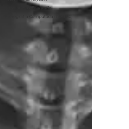
Ultrasonido / Ecografía
Tomografía Computada (TC/ TAC)