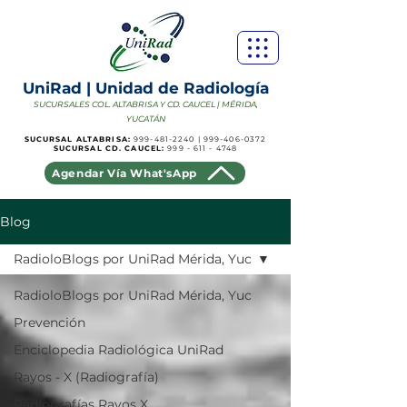
UniRad | Unidad de Radiología
SUCURSALES COL. ALTABRISA Y CD. CAUCEL | MÉRIDA,
YUCATÁN
SUCURSAL ALTABRISA:
999-481-2240
|
999-406-0372
SUCURSAL CD. CAUCEL:
999 - 611 - 4748
Agendar Vía What'sApp
Blog
RadioloBlogs por UniRad Mérida, Yuc
RadioloBlogs por UniRad Mérida, Yuc
Prevención
Enciclopedia Radiológica UniRad
Rayos - X (Radiografía)
Radiografías Rayos X