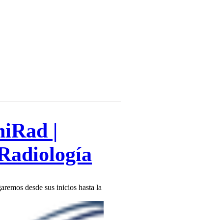
Γ
Γ
iRad |
Radiología
aremos desde sus inicios hasta la