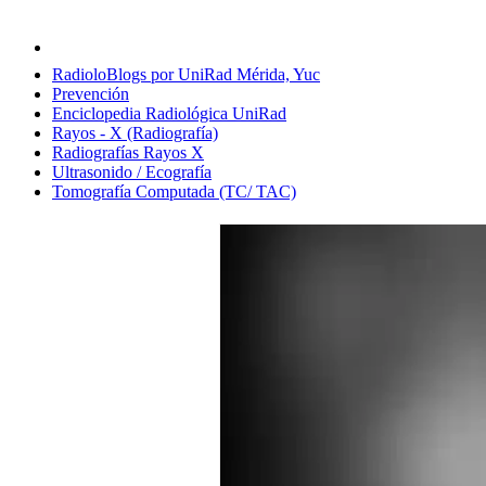
RadioloBlogs por UniRad Mérida, Yuc
Prevención
Enciclopedia Radiológica UniRad
Rayos - X (Radiografía)
Radiografías Rayos X
Ultrasonido / Ecografía
Tomografía Computada (TC/ TAC)