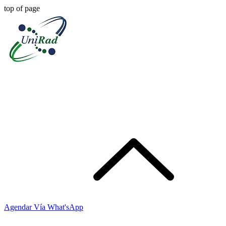
top of page
Agendar Vía What'sApp