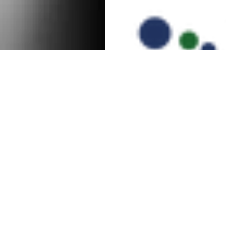
UniRad | Unidad de Radiología
28 oct 2023
3 min de lectura