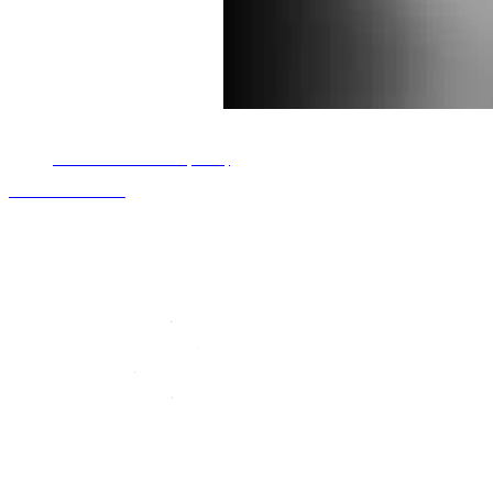
Mapa del sitio UniRad
Bienvenidos a UniRad (Inicio)
CONTACTO
Agenda tu Cita
Cotiza tu Estudio
Nosotros
Servicios
Tomografía (TAC)
Radiografía | Rayos-X
Ultrasonidos
Ecografía Doppler
Blog
Teléfonos Sucursales
COLONIA ALTABRISA