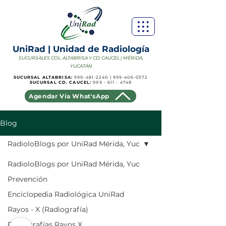
Γ
UniRad | Unidad de Radiología
SUCURSALES COL. ALTABRISA Y CD. CAUCEL | MÉRIDA,
YUCATÁN
SUCURSAL ALTABRISA:
999-481-2240
|
999-406-0372
SUCURSAL CD. CAUCEL:
999 - 611 - 4748
Agendar Vía What'sApp
Blog
RadioloBlogs por UniRad Mérida, Yuc
RadioloBlogs por UniRad Mérida, Yuc
Prevención
Enciclopedia Radiológica UniRad
Rayos - X (Radiografía)
Mapa del sitio UniRad
CONTACTO
Radiografías Rayos X