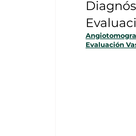
Diagnóst
Evaluaci
Angiotomografí
Evaluación Vas