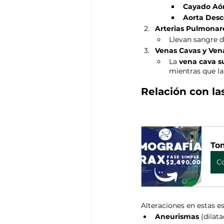
Cayado Aór
Aorta Des
Arterias Pulmonar
Llevan sangre d
Venas Cavas y Ve
La 
vena cava s
mientras que la
Relación con l
Tom
C
Alteraciones en estas 
Aneurismas
 (dilat