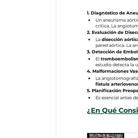
1. Diagnóstico de Aneu
Un aneurisma aórtic
crítica. La angioto
2. Evaluación de Disec
La 
disección aórtic
pared aórtica. La an
3. Detección de Embo
El 
tromboembolis
estudio detecta la
4. Malformaciones Vas
La angiotomografía
fístula arterioven
5. Planificación Preop
Es esencial antes d
¿En Qué Consi