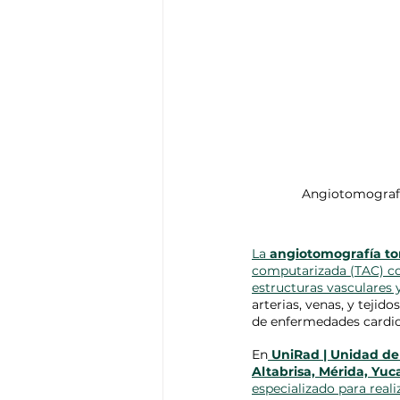
Angiotomografía
La 
angiotomografía to
computarizada (TAC) co
estructuras vasculares y
arterias, venas, y teji
de enfermedades cardio
En
UniRad | Unidad de
Altabrisa, Mérida, Yuc
especializado para reali