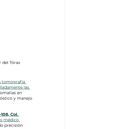
 del Tórax
a tomografía 
lladamente las 
nomalías en 
nóstico y manejo 
108, Col. 
po médico 
o precisión 