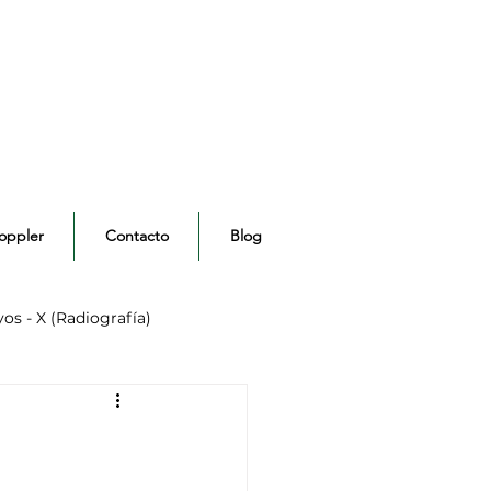
oppler
Contacto
Blog
os - X (Radiografía)