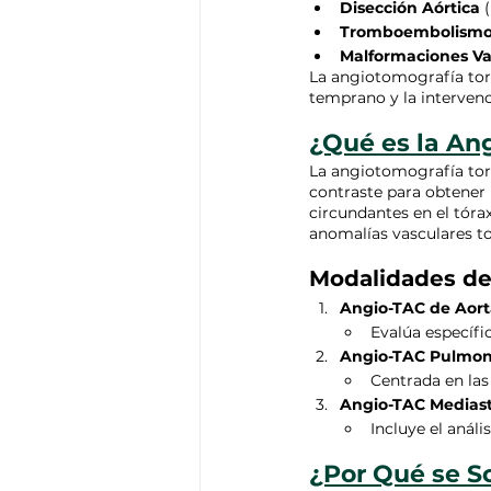
Disección Aórtica
 
Tromboembolismo
Malformaciones Va
La angiotomografía torá
temprano y la interven
¿Qué es la An
La angiotomografía torá
contraste para obtener 
circundantes en el tóra
anomalías vasculares to
Modalidades de
Angio-TAC de Aort
Evalúa específi
Angio-TAC Pulmon
Centrada en las
Angio-TAC Mediast
Incluye el análi
¿Por Qué se S