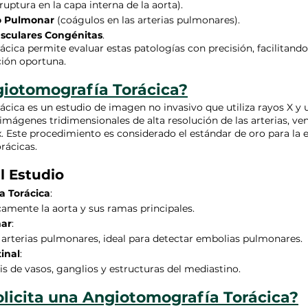
(ruptura en la capa interna de la aorta).
 Pulmonar
 (coágulos en las arterias pulmonares).
sculares Congénitas
.
cica permite evaluar estas patologías con precisión, facilitando
ción oportuna.
giotomografía Torácica?
cica es un estudio de imagen no invasivo que utiliza rayos X y
imágenes tridimensionales de alta resolución de las arterias, ven
x. Este procedimiento es considerado el estándar de oro para la 
rácicas.
l Estudio
a Torácica
:
camente la aorta y sus ramas principales.
ar
:
 arterias pulmonares, ideal para detectar embolias pulmonares.
inal
:
sis de vasos, ganglios y estructuras del mediastino.
olicita una Angiotomografía Torácica?