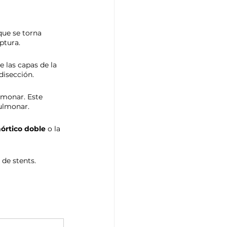
ue se torna 
ptura.
 las capas de la 
disección.
lmonar. Este 
ulmonar.
órtico doble
 o la 
 de stents.