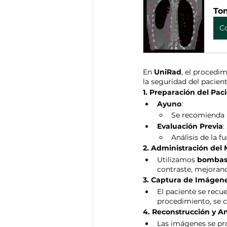
Tom
C
En 
UniRad
, el procedi
la seguridad del pacient
1. Preparación del Pac
Ayuno
:
Se recomienda 
Evaluación Previa
:
Análisis de la f
2. Administración del
Utilizamos 
bombas 
contraste, mejorand
3. Captura de Imágen
El paciente se recu
procedimiento, se c
4. Reconstrucción y An
Las imágenes se pr