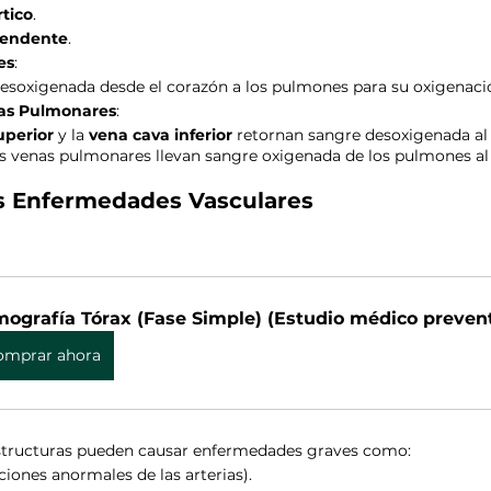
tico
.
cendente
.
es
:
esoxigenada desde el corazón a los pulmones para su oxigenaci
nas Pulmonares
:
uperior
 y la 
vena cava inferior
 retornan sangre desoxigenada al 
s venas pulmonares llevan sangre oxigenada de los pulmones al
as Enfermedades Vasculares
ografía Tórax (Fase Simple) (Estudio médico prevent
omprar ahora
estructuras pueden causar enfermedades graves como:
aciones anormales de las arterias).