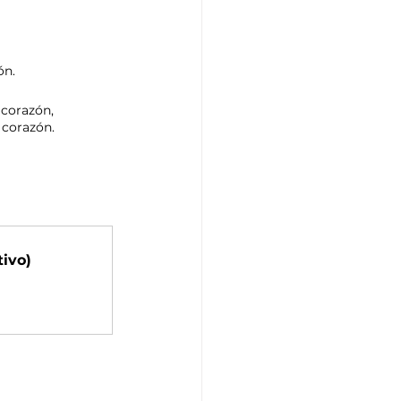
ón.
corazón, 
 corazón.
ivo)