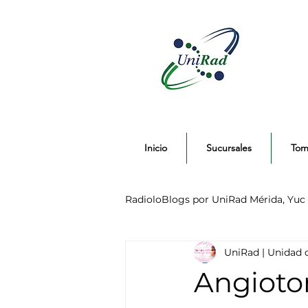
Inicio
Sucursales
Tom
RadioloBlogs por UniRad Mérida, Yuc
UniRad | Unidad 
Radiografías Rayos X
Ultra
Angioto