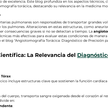
o de excelencia. Este blog profundiza en los aspectos técnicos, cl
tomografía torácica, destacando su relevancia en la medicina mo
?
 arterias pulmonares son responsables de transportar grandes v
y los pulmones. Alteraciones en estas estructuras, como aneuri
er consecuencias graves si no se detectan a tiempo. La 
angioto
técnicas más efectivas para evaluar estas condiciones de manera 
 el blog "Angiotomografía Torácica: Diagnóstico de Precisión pa
ientífica: La Relevancia del 
Diagnóstic
 Tórax
ácico incluye estructuras clave que sostienen la función cardíac
a del cuerpo, transporta sangre oxigenada desde el corazón al res
ivide en:
endente
.