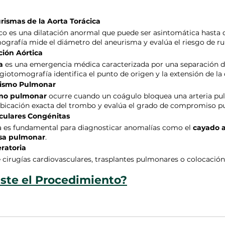
rismas de la Aorta Torácica
o es una dilatación anormal que puede ser asintomática hasta q
mografía mide el diámetro del aneurisma y evalúa el riesgo de ru
ción Aórtica
a
 es una emergencia médica caracterizada por una separación de
giotomografía identifica el punto de origen y la extensión de la 
lismo Pulmonar
mo pulmonar
 ocurre cuando un coágulo bloquea una arteria pu
 ubicación exacta del trombo y evalúa el grado de compromiso p
culares Congénitas
 es fundamental para diagnosticar anomalías como el 
cayado a
osa pulmonar
.
eratoria
e cirugías cardiovasculares, trasplantes pulmonares o colocación
ste el Procedimiento?