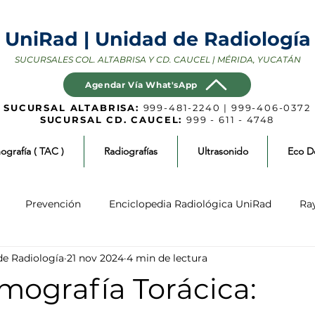
UniRad | Unidad de Radiología
SUCURSALES COL. ALTABRISA Y CD. CAUCEL | MÉRIDA, YUCATÁN
Agendar Vía What'sApp
SUCURSAL ALTABRISA:
999-481-2240 | 999-406-0372
SUCURSAL CD. CAUCEL:
999 - 611 - 4748
ografía ( TAC )
Radiografías
Ultrasonido
Eco D
Prevención
Enciclopedia Radiológica UniRad
Ray
de Radiología
21 nov 2024
4 min de lectura
sonido / Ecografía
Tomografía Computada (TC/ TAC)
mografía Torácica: