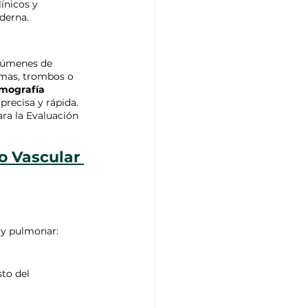
ínicos y 
derna.
olúmenes de 
smas, trombos o 
mografía 
precisa y rápida. 
ra la Evaluación 
o Vascular 
a y pulmonar:
to del 