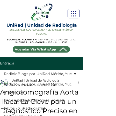
UniRad | Unidad de Radiología
SUCURSALES COL. ALTABRISA Y CD. CAUCEL | MÉRIDA,
YUCATÁN
SUCURSAL ALTABRISA:
999-481-2240
|
999-406-0372
SUCURSAL CD. CAUCEL:
999 - 611 - 4748
Agendar Vía What'sApp
Entrada
RadioloBlogs por UniRad Mérida, Yuc
UniRad | Unidad de Radiología
RadioloBlogs por UniRad Mérida, Yuc
4 nov 2024
4 min de lectura
Angiotomografía Aorta
Prevención
Ilíaca: La Clave para un
Enciclopedia Radiológica UniRad
Rayos - X (Radiografía)
Diagnóstico Preciso en