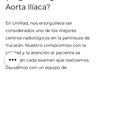
Aorta Ilíaca?
En UniRad, nos enorgullece ser 
considerados uno de los mejores 
centros radiológicos en la península de 
Yucatán. Nuestro compromiso con la 
calidad y la atención al paciente se 
refleja en cada examen que realizamos. 
Contamos con un equipo de 
profesionales altamente capacitados y 
tecnología de punta, lo que nos permite 
ofrecer TAC simples y avanzadas que 
cumplen con los más altos estándares.
La confianza que nuestros pacientes 
depositan en nosotros es un testimonio 
de nuestra dedicación a proporcionar 
un servicio excepcional. Ya sea que 
necesites una angiotomografía aorta 